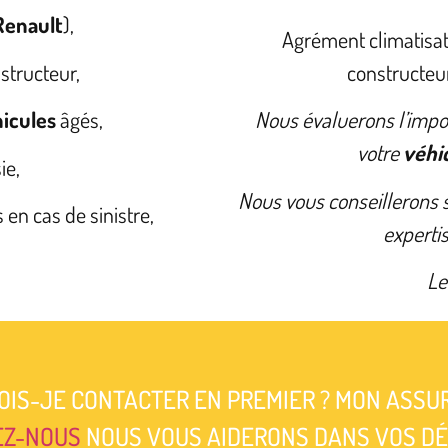
Renault
),
Agrément climatisat
structeur,
constructeur
icules
âgés,
Nous évaluerons l’imp
votre
véhi
ie,
Nous vous conseillerons s
 en cas de sinistre,
expertis
Le
OIS-JE CONTACTER EN PREMIER ? MON ASSU
EZ-NOUS
NOUS VOUS AIDERONS DANS VOS D