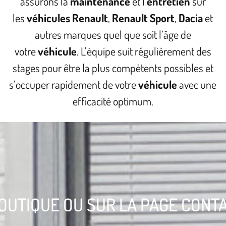
assurons la
maintenance
et l’
entretien
sur
les
véhicules Renault
,
Renault Sport
,
Dacia
et
autres marques quel que soit l’âge de
votre
véhicule
. L’équipe suit régulièrement des
stages pour être la plus compétents possibles et
s’occuper rapidement de votre
véhicule
avec une
efficacité optimum.
OUTIQUE OU SUR LA PAGE CONT