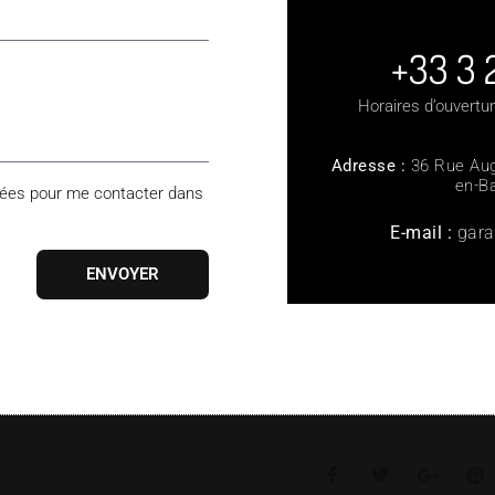
+33 3 
Horaires d’ouvertur
Adresse :
36 Rue Aug
en-B
isées pour me contacter dans
E-mail :
gara
ENVOYER