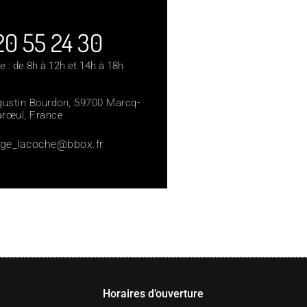
20 55 24 30​
e : de 8h à 12h et 14h à 18h
ustin Bourdon, 59700 Marcq-
arœul, France
ge_lacoche@bbox.fr
Horaires d’ouverture